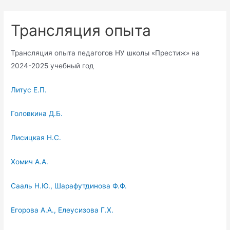
Перейти
к
Трансляция опыта
содержимому
Трансляция опыта педагогов НУ школы «Престиж» на
2024-2025 учебный год
Литус Е.П.
Головкина Д.Б.
Лисицкая Н.С.
Хомич А.А.
Сааль Н.Ю., Шарафутдинова Ф.Ф.
Егорова А.А., Елеусизова Г.Х.